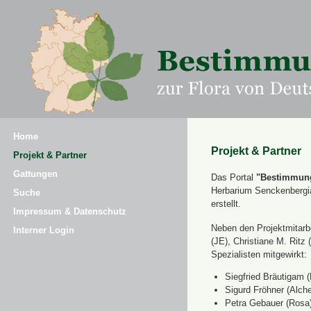
Home
Projekt & Partner
Projekt & Partner
Gattungen
Das Portal
"Bestimmung
Herbarium Senckenbergi
Suche
erstellt.
Impressum & Datenschutz
Neben den Projektmitarbe
Interner Login
(JE), Christiane M. Ri
Spezialisten mitgewirkt:
Siegfried Bräutigam (
Sigurd Fröhner (Alche
Petra Gebauer (Rosa