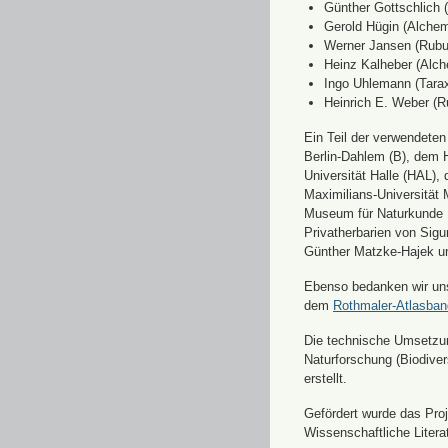
Günther Gottschlich 
Gerold Hügin (Alchemi
Werner Jansen (Rubu
Heinz Kalheber (Alch
Ingo Uhlemann (Tara
Heinrich E. Weber (R
Ein Teil der verwendete
Berlin-Dahlem (B), dem H
Universität Halle (HAL)
Maximilians-Universität
Museum für Naturkunde 
Privatherbarien von Sigu
Günther Matzke-Hajek un
Ebenso bedanken wir uns 
dem
Rothmaler-Atlasba
Die technische Umsetzung
Naturforschung (Biodiver
erstellt.
Gefördert wurde das Pr
Wissenschaftliche Liter