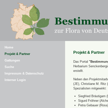
Home
Projekt & Partner
Projekt & Partner
Gattungen
Das Portal
"Bestimmung
Herbarium Senckenbergi
Suche
erstellt.
Impressum & Datenschutz
Neben den Projektmitarbe
Interner Login
(JE), Christiane M. Ri
Spezialisten mitgewirkt:
Siegfried Bräutigam (
Sigurd Fröhner (Alche
Petra Gebauer (Rosa