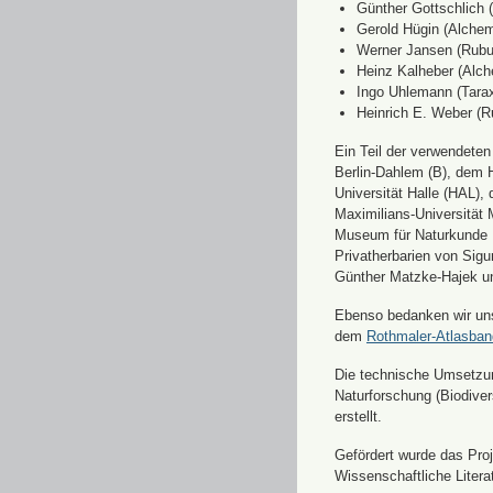
Günther Gottschlich 
Gerold Hügin (Alchemi
Werner Jansen (Rubu
Heinz Kalheber (Alch
Ingo Uhlemann (Tara
Heinrich E. Weber (R
Ein Teil der verwendete
Berlin-Dahlem (B), dem H
Universität Halle (HAL)
Maximilians-Universität
Museum für Naturkunde 
Privatherbarien von Sigu
Günther Matzke-Hajek un
Ebenso bedanken wir uns 
dem
Rothmaler-Atlasba
Die technische Umsetzung
Naturforschung (Biodiver
erstellt.
Gefördert wurde das Pr
Wissenschaftliche Liter