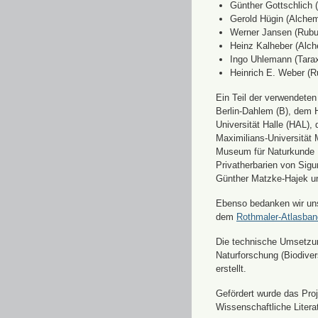
Günther Gottschlich 
Gerold Hügin (Alchemi
Werner Jansen (Rubu
Heinz Kalheber (Alch
Ingo Uhlemann (Tara
Heinrich E. Weber (R
Ein Teil der verwendete
Berlin-Dahlem (B), dem H
Universität Halle (HAL)
Maximilians-Universität
Museum für Naturkunde 
Privatherbarien von Sigu
Günther Matzke-Hajek un
Ebenso bedanken wir uns 
dem
Rothmaler-Atlasba
Die technische Umsetzung
Naturforschung (Biodiver
erstellt.
Gefördert wurde das Pr
Wissenschaftliche Liter