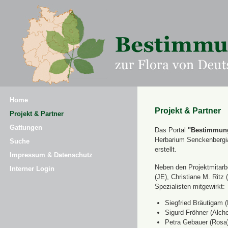
Home
Projekt & Partner
Projekt & Partner
Gattungen
Das Portal
"Bestimmung
Herbarium Senckenbergi
Suche
erstellt.
Impressum & Datenschutz
Neben den Projektmitarbe
Interner Login
(JE), Christiane M. Ri
Spezialisten mitgewirkt:
Siegfried Bräutigam (
Sigurd Fröhner (Alche
Petra Gebauer (Rosa