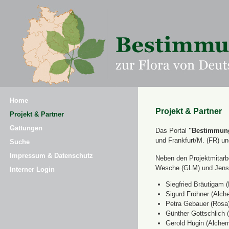
Home
Projekt & Partner
Projekt & Partner
Gattungen
Das Portal
"Bestimmung
und Frankfurt/M. (FR) u
Suche
Impressum & Datenschutz
Neben den Projektmitarbe
Wesche (GLM) und Jens 
Interner Login
Siegfried Bräutigam (
Sigurd Fröhner (Alche
Petra Gebauer (Rosa
Günther Gottschlich 
Gerold Hügin (Alchemi