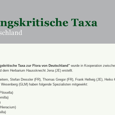
skritische Taxa zur Flora von Deutschland"
wurde in Kooperation zwisch
nd dem Herbarium Haussknecht Jena (JE) erstellt.
itern, Stefan Dressler (FR), Thomas Gregor (FR), Frank Hellwig (JE), Heiko 
Wesenberg (GLM) haben folgende Spezialisten mitgewirkt:
Pilosella)
milla)
)
(Hieracium)
lla)