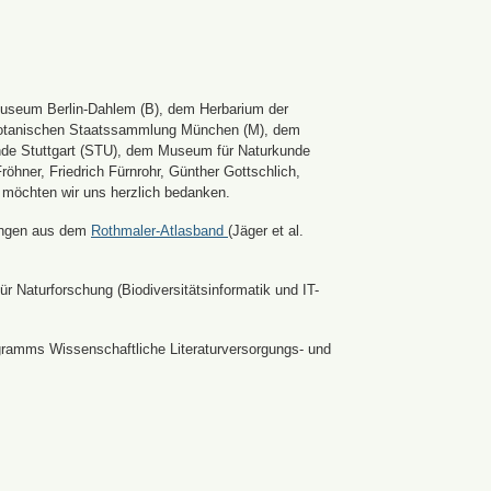
Museum Berlin-Dahlem (B), dem Herbarium der
er Botanischen Staatssammlung München (M), dem
nde Stuttgart (STU), dem Museum für Naturkunde
hner, Friedrich Fürnrohr, Günther Gottschlich,
 möchten wir uns herzlich bedanken.
ldungen aus dem
Rothmaler-Atlasband
(Jäger et al.
r Naturforschung (Biodiversitätsinformatik und IT-
ramms Wissenschaftliche Literaturversorgungs- und