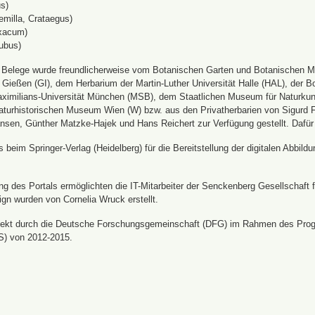
s)
emilla, Crataegus)
xacum)
ubus)
n Belege wurde freundlicherweise vom Botanischen Garten und Botanischen 
ät Gießen (GI), dem Herbarium der Martin-Luther Universität Halle (HAL), d
ximilians-Universität München (MSB), dem Staatlichen Museum für Naturku
urhistorischen Museum Wien (W) bzw. aus den Privatherbarien von Sigurd Frö
nsen, Günther Matzke-Hajek und Hans Reichert zur Verfügung gestellt. Dafür
beim Springer-Verlag (Heidelberg) für die Bereitstellung der digitalen Abbi
 des Portals ermöglichten die IT-Mitarbeiter der Senckenberg Gesellschaft fü
ign wurden von Cornelia Wruck erstellt.
jekt durch die Deutsche Forschungsgemeinschaft (DFG) im Rahmen des Prog
S) von 2012-2015.