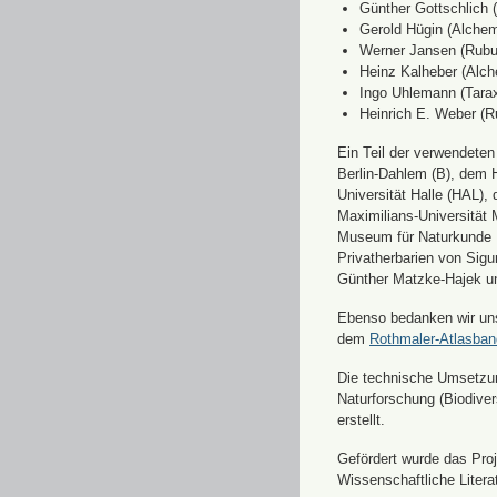
Günther Gottschlich 
Gerold Hügin (Alchemi
Werner Jansen (Rubu
Heinz Kalheber (Alch
Ingo Uhlemann (Tara
Heinrich E. Weber (R
Ein Teil der verwendete
Berlin-Dahlem (B), dem H
Universität Halle (HAL)
Maximilians-Universität
Museum für Naturkunde 
Privatherbarien von Sigu
Günther Matzke-Hajek un
Ebenso bedanken wir uns 
dem
Rothmaler-Atlasba
Die technische Umsetzung
Naturforschung (Biodiver
erstellt.
Gefördert wurde das Pr
Wissenschaftliche Liter