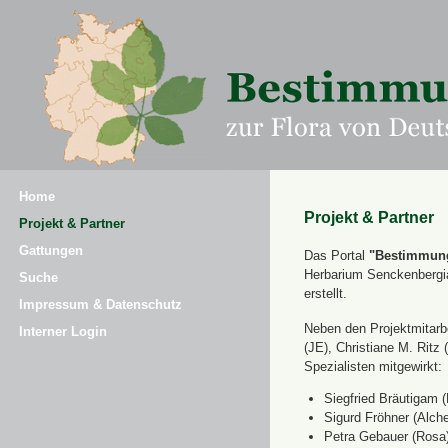
Home
Projekt & Partner
Projekt & Partner
Gattungen
Das Portal
"Bestimmung
Herbarium Senckenbergi
Suche
erstellt.
Impressum & Datenschutz
Neben den Projektmitarbe
Interner Login
(JE), Christiane M. Ri
Spezialisten mitgewirkt:
Siegfried Bräutigam (
Sigurd Fröhner (Alche
Petra Gebauer (Rosa