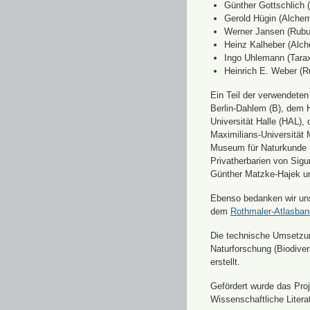
Günther Gottschlich 
Gerold Hügin (Alchemi
Werner Jansen (Rubu
Heinz Kalheber (Alch
Ingo Uhlemann (Tara
Heinrich E. Weber (R
Ein Teil der verwendete
Berlin-Dahlem (B), dem H
Universität Halle (HAL)
Maximilians-Universität
Museum für Naturkunde 
Privatherbarien von Sigu
Günther Matzke-Hajek un
Ebenso bedanken wir uns 
dem
Rothmaler-Atlasba
Die technische Umsetzung
Naturforschung (Biodiver
erstellt.
Gefördert wurde das Pr
Wissenschaftliche Liter