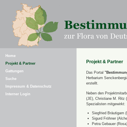
Home
Projekt & Partner
Projekt & Partner
Gattungen
Das Portal
"Bestimmung
Herbarium Senckenbergi
Suche
erstellt.
Impressum & Datenschutz
Neben den Projektmitarbe
Interner Login
(JE), Christiane M. Ri
Spezialisten mitgewirkt:
Siegfried Bräutigam (
Sigurd Fröhner (Alche
Petra Gebauer (Rosa