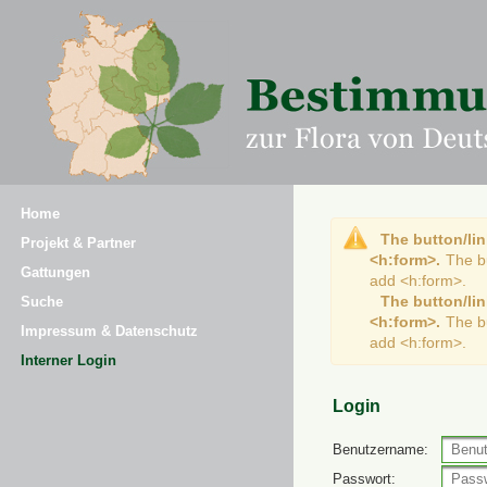
Home
The button/lin
Projekt & Partner
<h:form>.
The b
Gattungen
add <h:form>.
The button/lin
Suche
<h:form>.
The b
Impressum & Datenschutz
add <h:form>.
Interner Login
Login
Benutzername:
Passwort: