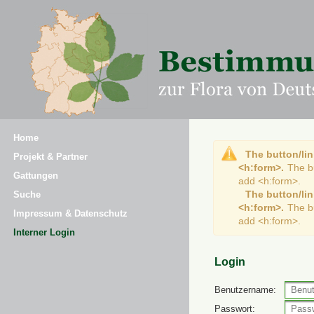
Home
The button/lin
Projekt & Partner
<h:form>.
The b
Gattungen
add <h:form>.
The button/lin
Suche
<h:form>.
The b
Impressum & Datenschutz
add <h:form>.
Interner Login
Login
Benutzername:
Passwort: