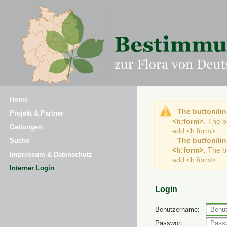
Home
The button/lin
Projekt & Partner
<h:form>.
The b
Gattungen
add <h:form>.
The button/lin
Suche
<h:form>.
The b
Impressum & Datenschutz
add <h:form>.
Interner Login
Login
Benutzername:
Passwort: