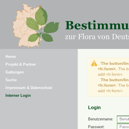
Home
The button/lin
Projekt & Partner
<h:form>.
The b
Gattungen
add <h:form>.
The button/lin
Suche
<h:form>.
The b
Impressum & Datenschutz
add <h:form>.
Interner Login
Login
Benutzername:
Passwort: