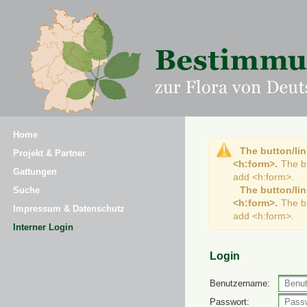
Home
The button/lin
Projekt & Partner
<h:form>.
The b
Gattungen
add <h:form>.
The button/lin
Suche
<h:form>.
The b
Impressum & Datenschutz
add <h:form>.
Interner Login
Login
Benutzername:
Passwort: