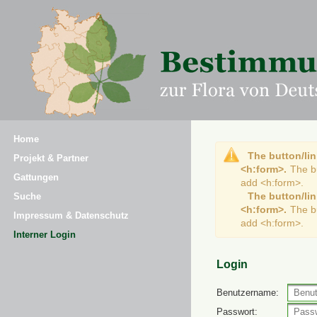
Home
The button/lin
Projekt & Partner
<h:form>.
The b
Gattungen
add <h:form>.
The button/lin
Suche
<h:form>.
The b
Impressum & Datenschutz
add <h:form>.
Interner Login
Login
Benutzername:
Passwort: