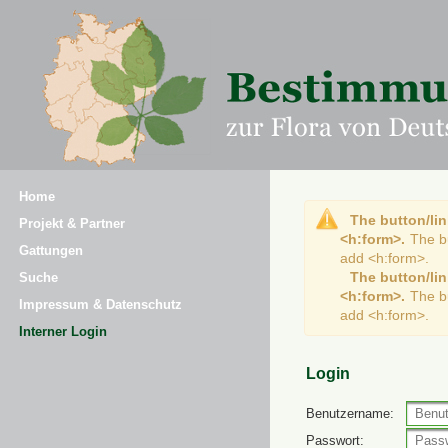
Home
The button/lin
Projekt & Partner
<h:form>.
The b
Gattungen
add <h:form>.
The button/lin
Suche
<h:form>.
The b
Impressum & Datenschutz
add <h:form>.
Interner Login
Login
Benutzername:
Passwort: