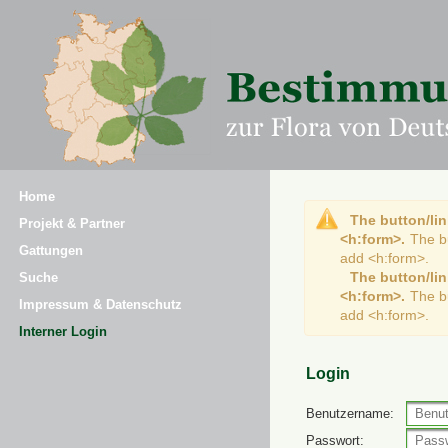
Home
The button/lin
Projekt & Partner
<h:form>.
The b
Gattungen
add <h:form>.
The button/lin
Suche
<h:form>.
The b
Impressum & Datenschutz
add <h:form>.
Interner Login
Login
Benutzername:
Passwort: