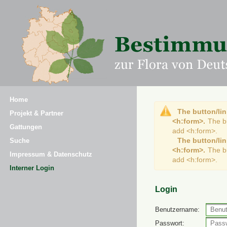
Home
The button/lin
Projekt & Partner
<h:form>.
The b
Gattungen
add <h:form>.
The button/lin
Suche
<h:form>.
The b
Impressum & Datenschutz
add <h:form>.
Interner Login
Login
Benutzername:
Passwort: