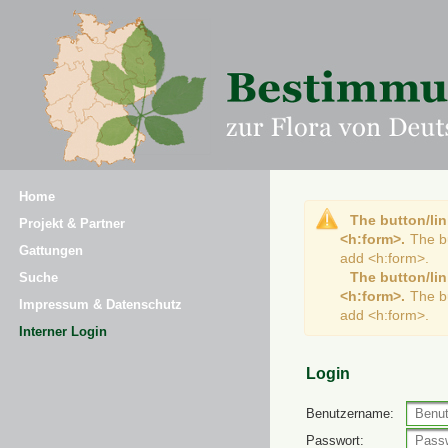
Home
The button/lin
Projekt & Partner
<h:form>.
The b
Gattungen
add <h:form>.
The button/lin
Suche
<h:form>.
The b
Impressum & Datenschutz
add <h:form>.
Interner Login
Login
Benutzername:
Passwort: