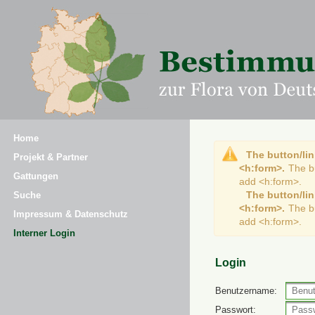
Home
The button/lin
Projekt & Partner
<h:form>.
The b
Gattungen
add <h:form>.
The button/lin
Suche
<h:form>.
The b
Impressum & Datenschutz
add <h:form>.
Interner Login
Login
Benutzername:
Passwort: