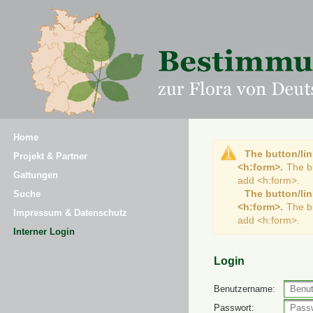
Home
The button/lin
Projekt & Partner
<h:form>.
The b
Gattungen
add <h:form>.
The button/lin
Suche
<h:form>.
The b
Impressum & Datenschutz
add <h:form>.
Interner Login
Login
Benutzername:
Passwort: