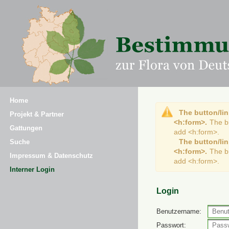
Home
The button/lin
Projekt & Partner
<h:form>.
The b
Gattungen
add <h:form>.
The button/lin
Suche
<h:form>.
The b
Impressum & Datenschutz
add <h:form>.
Interner Login
Login
Benutzername:
Passwort: