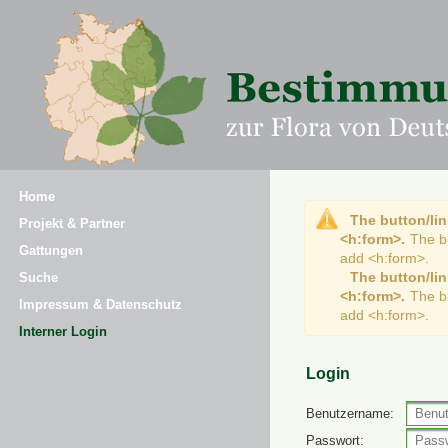
Home
The button/lin
Projekt & Partner
<h:form>.
The b
Gattungen
add <h:form>.
The button/lin
Suche
<h:form>.
The b
Impressum & Datenschutz
add <h:form>.
Interner Login
Login
Benutzername:
Passwort: