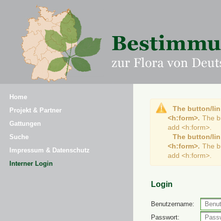
Home
The button/lin
Projekt & Partner
<h:form>.
The b
Gattungen
add <h:form>.
The button/lin
Suche
<h:form>.
The b
Impressum & Datenschutz
add <h:form>.
Interner Login
Login
Benutzername:
Passwort: