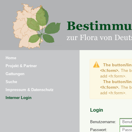
Home
The button/lin
Projekt & Partner
<h:form>.
The b
Gattungen
add <h:form>.
The button/lin
Suche
<h:form>.
The b
Impressum & Datenschutz
add <h:form>.
Interner Login
Login
Benutzername:
Passwort: