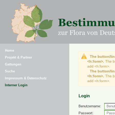
Home
The button/lin
Projekt & Partner
<h:form>.
The b
Gattungen
add <h:form>.
The button/lin
Suche
<h:form>.
The b
Impressum & Datenschutz
add <h:form>.
Interner Login
Login
Benutzername:
Passwort: