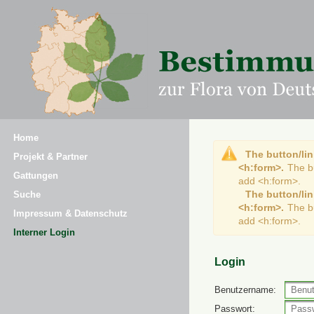
Home
The button/lin
Projekt & Partner
<h:form>.
The b
Gattungen
add <h:form>.
The button/lin
Suche
<h:form>.
The b
Impressum & Datenschutz
add <h:form>.
Interner Login
Login
Benutzername:
Passwort: