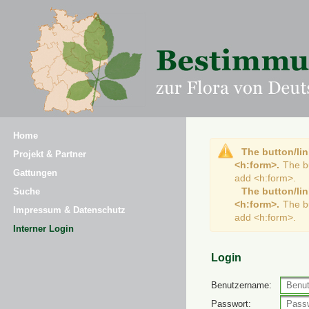
Home
The button/lin
Projekt & Partner
<h:form>.
The b
Gattungen
add <h:form>.
The button/lin
Suche
<h:form>.
The b
Impressum & Datenschutz
add <h:form>.
Interner Login
Login
Benutzername:
Passwort: