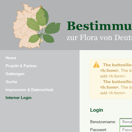
Home
The button/lin
Projekt & Partner
<h:form>.
The b
Gattungen
add <h:form>.
The button/lin
Suche
<h:form>.
The b
Impressum & Datenschutz
add <h:form>.
Interner Login
Login
Benutzername:
Passwort: