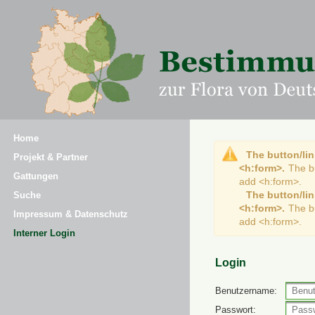
Home
The button/lin
Projekt & Partner
<h:form>.
The b
Gattungen
add <h:form>.
The button/lin
Suche
<h:form>.
The b
Impressum & Datenschutz
add <h:form>.
Interner Login
Login
Benutzername:
Passwort: