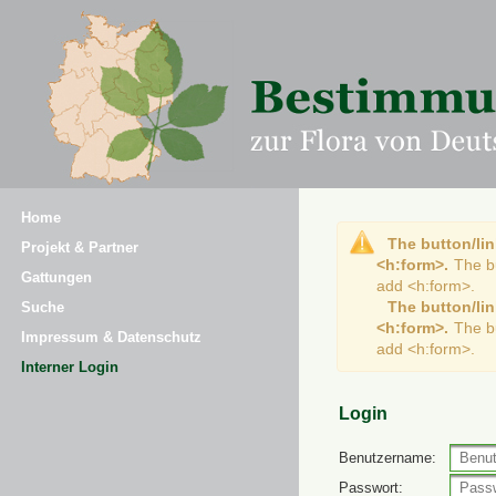
Home
The button/lin
Projekt & Partner
<h:form>.
The b
Gattungen
add <h:form>.
The button/lin
Suche
<h:form>.
The b
Impressum & Datenschutz
add <h:form>.
Interner Login
Login
Benutzername:
Passwort: