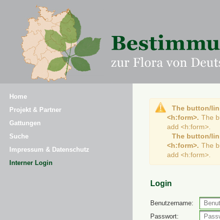
Home
The button/lin
Projekt & Partner
<h:form>.
The b
Gattungen
add <h:form>.
The button/lin
Suche
<h:form>.
The b
Impressum & Datenschutz
add <h:form>.
Interner Login
Login
Benutzername:
Passwort: