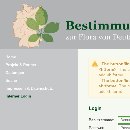
Home
The button/lin
Projekt & Partner
<h:form>.
The b
Gattungen
add <h:form>.
The button/lin
Suche
<h:form>.
The b
Impressum & Datenschutz
add <h:form>.
Interner Login
Login
Benutzername:
Passwort: