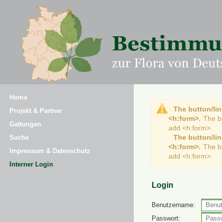
Home
The button/lin
Projekt & Partner
<h:form>.
The b
Gattungen
add <h:form>.
The button/lin
Suche
<h:form>.
The b
Impressum & Datenschutz
add <h:form>.
Interner Login
Login
Benutzername:
Passwort: