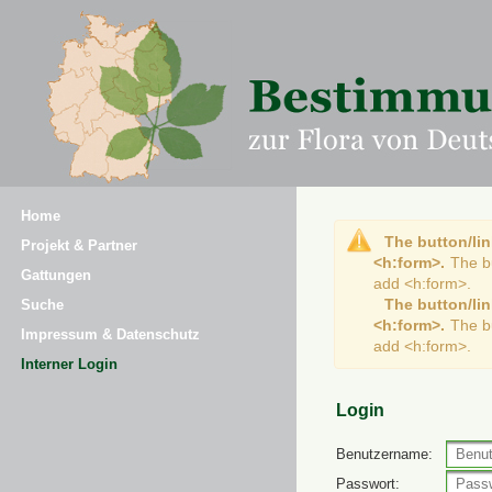
Home
The button/lin
Projekt & Partner
<h:form>.
The b
Gattungen
add <h:form>.
The button/lin
Suche
<h:form>.
The b
Impressum & Datenschutz
add <h:form>.
Interner Login
Login
Benutzername:
Passwort: