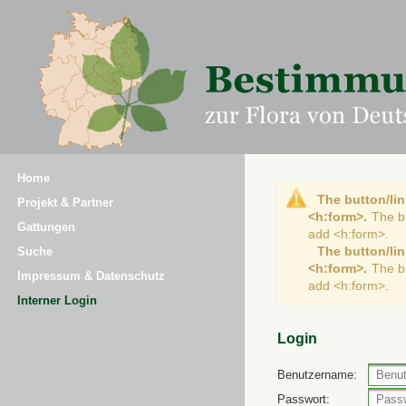
Home
The button/lin
Projekt & Partner
<h:form>.
The b
Gattungen
add <h:form>.
The button/lin
Suche
<h:form>.
The b
Impressum & Datenschutz
add <h:form>.
Interner Login
Login
Benutzername:
Passwort: