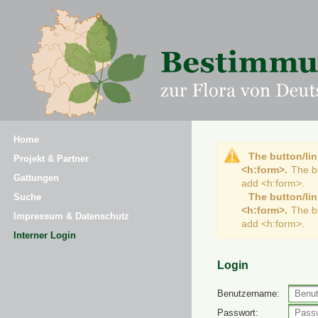
Home
The button/lin
Projekt & Partner
<h:form>.
The b
Gattungen
add <h:form>.
The button/lin
Suche
<h:form>.
The b
Impressum & Datenschutz
add <h:form>.
Interner Login
Login
Benutzername:
Passwort: