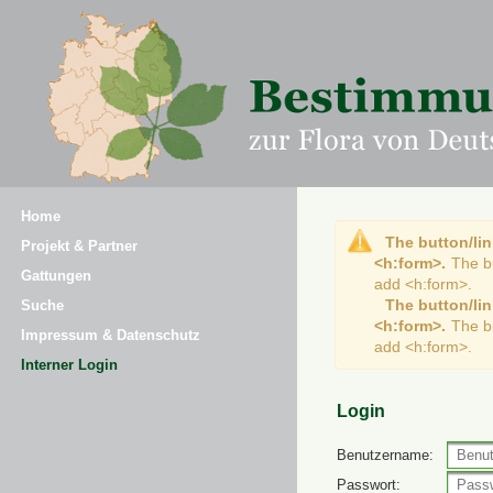
Home
The button/lin
Projekt & Partner
<h:form>.
The b
Gattungen
add <h:form>.
The button/lin
Suche
<h:form>.
The b
Impressum & Datenschutz
add <h:form>.
Interner Login
Login
Benutzername:
Passwort: