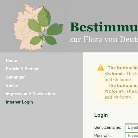
Home
The button/lin
Projekt & Partner
<h:form>.
The b
Gattungen
add <h:form>.
The button/lin
Suche
<h:form>.
The b
Impressum & Datenschutz
add <h:form>.
Interner Login
Login
Benutzername:
Passwort: