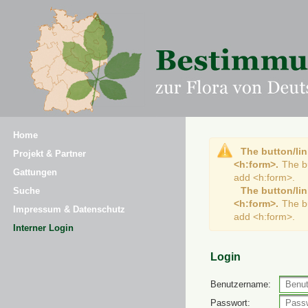
Home
The button/lin
Projekt & Partner
<h:form>.
The b
Gattungen
add <h:form>.
The button/lin
Suche
<h:form>.
The b
Impressum & Datenschutz
add <h:form>.
Interner Login
Login
Benutzername:
Passwort: