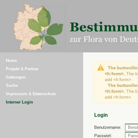
Home
The button/lin
Projekt & Partner
<h:form>.
The b
Gattungen
add <h:form>.
The button/lin
Suche
<h:form>.
The b
Impressum & Datenschutz
add <h:form>.
Interner Login
Login
Benutzername:
Passwort: