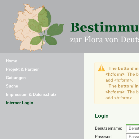
Home
The button/lin
Projekt & Partner
<h:form>.
The b
Gattungen
add <h:form>.
The button/lin
Suche
<h:form>.
The b
Impressum & Datenschutz
add <h:form>.
Interner Login
Login
Benutzername:
Passwort: