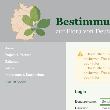
Home
The button/lin
Projekt & Partner
<h:form>.
The b
Gattungen
add <h:form>.
The button/lin
Suche
<h:form>.
The b
Impressum & Datenschutz
add <h:form>.
Interner Login
Login
Benutzername:
Passwort: