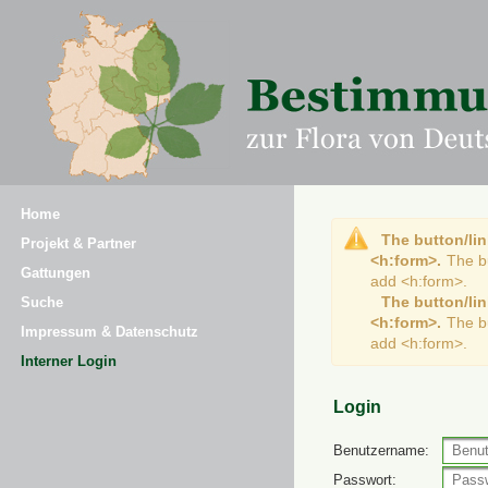
Home
The button/lin
Projekt & Partner
<h:form>.
The b
Gattungen
add <h:form>.
The button/lin
Suche
<h:form>.
The b
Impressum & Datenschutz
add <h:form>.
Interner Login
Login
Benutzername:
Passwort: