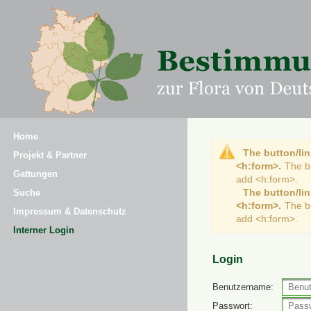
Home
The button/lin
Projekt & Partner
<h:form>.
The b
Gattungen
add <h:form>.
The button/lin
Suche
<h:form>.
The b
Impressum & Datenschutz
add <h:form>.
Interner Login
Login
Benutzername:
Passwort: