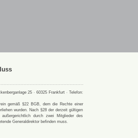
luss
enberganlage 25 · 60325 Frankfurt · Telefon:
 Verein gemäß §22 BGB, dem die Rechte einer
rliehen wurden. Nach §28 der derzeit gültigen
ußergerichtlich durch zwei Mitglieder des
retende Generaldirektor befinden muss.