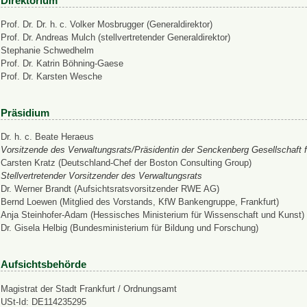
Direktorium
Prof. Dr. Dr. h. c. Volker Mosbrugger (Generaldirektor)
Prof. Dr. Andreas Mulch (stellvertretender Generaldirektor)
Stephanie Schwedhelm
Prof. Dr. Katrin Böhning-Gaese
Prof. Dr. Karsten Wesche
Präsidium
Dr. h. c. Beate Heraeus
Vorsitzende des Verwaltungsrats/Präsidentin der Senckenberg Gesellschaft f
Carsten Kratz (Deutschland-Chef der Boston Consulting Group)
Stellvertretender Vorsitzender des Verwaltungsrats
Dr. Werner Brandt (Aufsichtsratsvorsitzender RWE AG)
Bernd Loewen (Mitglied des Vorstands, KfW Bankengruppe, Frankfurt)
Anja Steinhofer-Adam (Hessisches Ministerium für Wissenschaft und Kunst)
Dr. Gisela Helbig (Bundesministerium für Bildung und Forschung)
Aufsichtsbehörde
Magistrat der Stadt Frankfurt / Ordnungsamt
USt-Id: DE114235295