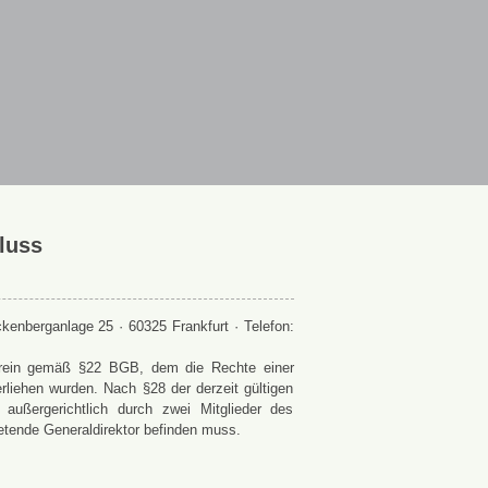
luss
enberganlage 25 · 60325 Frankfurt · Telefon:
 Verein gemäß §22 BGB, dem die Rechte einer
rliehen wurden. Nach §28 der derzeit gültigen
ußergerichtlich durch zwei Mitglieder des
retende Generaldirektor befinden muss.