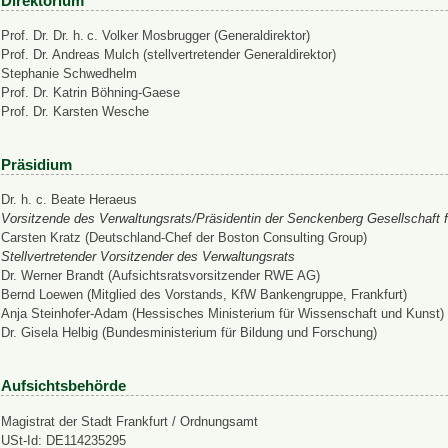
Direktorium
Prof. Dr. Dr. h. c. Volker Mosbrugger (Generaldirektor)
Prof. Dr. Andreas Mulch (stellvertretender Generaldirektor)
Stephanie Schwedhelm
Prof. Dr. Katrin Böhning-Gaese
Prof. Dr. Karsten Wesche
Präsidium
Dr. h. c. Beate Heraeus
Vorsitzende des Verwaltungsrats/Präsidentin der Senckenberg Gesellschaft f
Carsten Kratz (Deutschland-Chef der Boston Consulting Group)
Stellvertretender Vorsitzender des Verwaltungsrats
Dr. Werner Brandt (Aufsichtsratsvorsitzender RWE AG)
Bernd Loewen (Mitglied des Vorstands, KfW Bankengruppe, Frankfurt)
Anja Steinhofer-Adam (Hessisches Ministerium für Wissenschaft und Kunst)
Dr. Gisela Helbig (Bundesministerium für Bildung und Forschung)
Aufsichtsbehörde
Magistrat der Stadt Frankfurt / Ordnungsamt
USt-Id: DE114235295