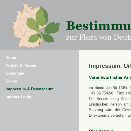
Home
Impressum, Ur
Projekt & Partner
Gattungen
Verantwortlicher Anb
Suche
im Sinne des §5 TMG: Se
Impressum & Datenschutz
+49 69 7542-0 · Fax: +4
Interner Login
Die Senckenberg Gesell
juristischen Person am 
Satzung wird die Gese
Direktorums vertreten, u