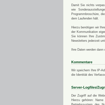
Damit Sie nichts verpa
wie Sonderausstellung
Programmbroschüre, die 
dem Laufenden hält.
Hierzu benötigen wir Ih
der Kommunikation eigen
Sie können Ihre Zusti
Newsletters jederzeit u
Ihre Daten werden dann 
Kommentare
Wir speichern Ihre IP-A
die Identität des Verfas
Server-Logfiles/Zugr
Der Zugriff auf die Web
Hierzu gehören: Name 
Betriebssystem des Nu