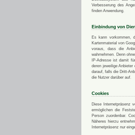
Verbesserung des Angeb
finden Anwendung.
Einbindung von Dien
Es kann vorkommen, das
Kartenmaterial von Goo
voraus, dass die Anbie
wahrnehmen. Denn ohne d
IP-Adresse ist damit fü
deren jeweilige Anbieter
darauf, falls die Dritt-A
die Nutzer darüber auf.
Cookies
Diese Internetpräsenz ve
ermöglichen die Festst
Person zuordenbar. Coo
Näheres hierzu entnehme
Internetpräsenz nur eing