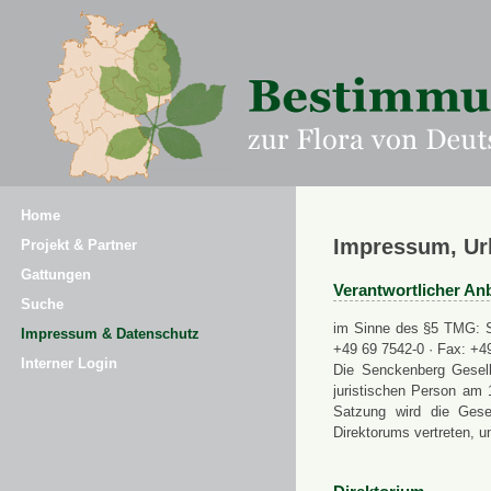
Home
Impressum, Ur
Projekt & Partner
Gattungen
Verantwortlicher Anb
Suche
im Sinne des §5 TMG: Se
Impressum & Datenschutz
+49 69 7542-0 · Fax: +4
Interner Login
Die Senckenberg Gesell
juristischen Person am 
Satzung wird die Gese
Direktorums vertreten, u