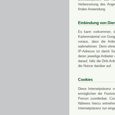
Verbesserung des Angeb
finden Anwendung.
Einbindung von Dien
Es kann vorkommen, das
Kartenmaterial von Goo
voraus, dass die Anbie
wahrnehmen. Denn ohne d
IP-Adresse ist damit fü
deren jeweilige Anbieter
darauf, falls die Dritt-A
die Nutzer darüber auf.
Cookies
Diese Internetpräsenz ve
ermöglichen die Festst
Person zuordenbar. Coo
Näheres hierzu entnehme
Internetpräsenz nur eing