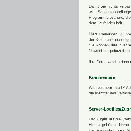
Damit Sie nichts verpa
wie Sonderausstellung
Programmbroschüre, die 
dem Laufenden hält.
Hierzu benötigen wir Ih
der Kommunikation eigen
Sie können Ihre Zusti
Newsletters jederzeit u
Ihre Daten werden dann 
Kommentare
Wir speichern Ihre IP-A
die Identität des Verfas
Server-Logfiles/Zugr
Der Zugriff auf die Web
Hierzu gehören: Name 
Betriebssystem des Nu