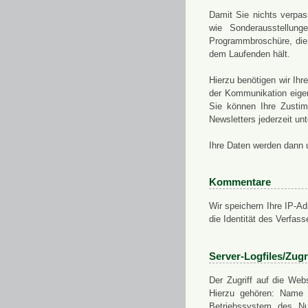
Damit Sie nichts verpa
wie Sonderausstellung
Programmbroschüre, die 
dem Laufenden hält.
Hierzu benötigen wir Ih
der Kommunikation eigen
Sie können Ihre Zusti
Newsletters jederzeit u
Ihre Daten werden dann 
Kommentare
Wir speichern Ihre IP-A
die Identität des Verfas
Server-Logfiles/Zugr
Der Zugriff auf die Web
Hierzu gehören: Name 
Betriebssystem des Nu