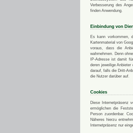
Verbesserung des Angeb
finden Anwendung.
Einbindung von Dien
Es kann vorkommen, das
Kartenmaterial von Goo
voraus, dass die Anbie
wahrnehmen. Denn ohne d
IP-Adresse ist damit fü
deren jeweilige Anbieter
darauf, falls die Dritt-A
die Nutzer darüber auf.
Cookies
Diese Internetpräsenz ve
ermöglichen die Festst
Person zuordenbar. Coo
Näheres hierzu entnehme
Internetpräsenz nur eing