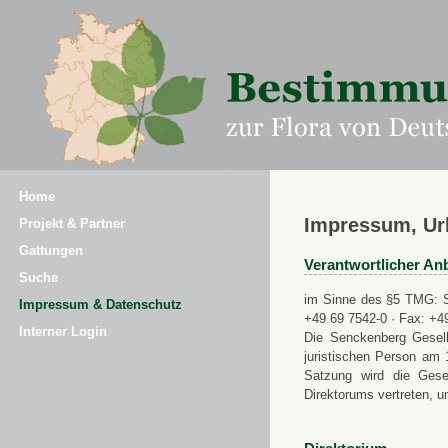
Home
Impressum, Ur
Projekt & Partner
Gattungen
Verantwortlicher Anb
Suche
im Sinne des §5 TMG: Se
Impressum & Datenschutz
+49 69 7542-0 · Fax: +4
Interner Login
Die Senckenberg Gesell
juristischen Person am 
Satzung wird die Gese
Direktorums vertreten, u