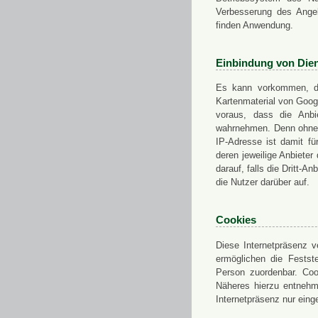
Verbesserung des Angeb
finden Anwendung.
Einbindung von Dien
Es kann vorkommen, das
Kartenmaterial von Goo
voraus, dass die Anbie
wahrnehmen. Denn ohne d
IP-Adresse ist damit fü
deren jeweilige Anbieter
darauf, falls die Dritt-A
die Nutzer darüber auf.
Cookies
Diese Internetpräsenz ve
ermöglichen die Festst
Person zuordenbar. Coo
Näheres hierzu entnehme
Internetpräsenz nur eing