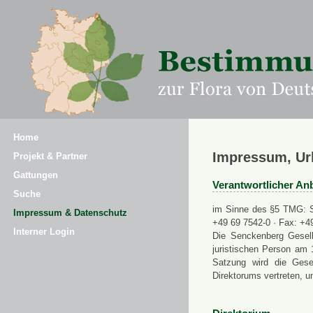
Home
Impressum, Ur
Projekt & Partner
Gattungen
Verantwortlicher Anb
Suche
im Sinne des §5 TMG: Se
Impressum & Datenschutz
+49 69 7542-0 · Fax: +4
Interner Login
Die Senckenberg Gesell
juristischen Person am 
Satzung wird die Gese
Direktorums vertreten, u