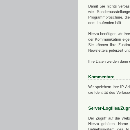
Damit Sie nichts verpa
wie Sonderausstellung
Programmbroschüre, die 
dem Laufenden hält.
Hierzu benötigen wir Ih
der Kommunikation eigen
Sie können Ihre Zusti
Newsletters jederzeit u
Ihre Daten werden dann 
Kommentare
Wir speichern Ihre IP-A
die Identität des Verfas
Server-Logfiles/Zugr
Der Zugriff auf die Web
Hierzu gehören: Name 
Betriebssystem des Nu