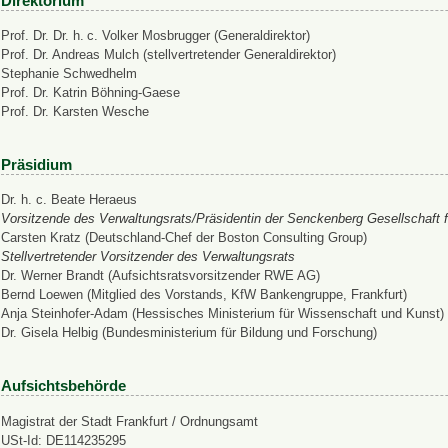
Direktorium
Prof. Dr. Dr. h. c. Volker Mosbrugger (Generaldirektor)
Prof. Dr. Andreas Mulch (stellvertretender Generaldirektor)
Stephanie Schwedhelm
Prof. Dr. Katrin Böhning-Gaese
Prof. Dr. Karsten Wesche
Präsidium
Dr. h. c. Beate Heraeus
Vorsitzende des Verwaltungsrats/Präsidentin der Senckenberg Gesellschaft f
Carsten Kratz (Deutschland-Chef der Boston Consulting Group)
Stellvertretender Vorsitzender des Verwaltungsrats
Dr. Werner Brandt (Aufsichtsratsvorsitzender RWE AG)
Bernd Loewen (Mitglied des Vorstands, KfW Bankengruppe, Frankfurt)
Anja Steinhofer-Adam (Hessisches Ministerium für Wissenschaft und Kunst)
Dr. Gisela Helbig (Bundesministerium für Bildung und Forschung)
Aufsichtsbehörde
Magistrat der Stadt Frankfurt / Ordnungsamt
USt-Id: DE114235295