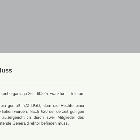
luss
enberganlage 25 · 60325 Frankfurt · Telefon:
 Verein gemäß §22 BGB, dem die Rechte einer
rliehen wurden. Nach §28 der derzeit gültigen
ußergerichtlich durch zwei Mitglieder des
retende Generaldirektor befinden muss.