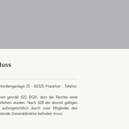
luss
enberganlage 25 · 60325 Frankfurt · Telefon:
 Verein gemäß §22 BGB, dem die Rechte einer
rliehen wurden. Nach §28 der derzeit gültigen
ußergerichtlich durch zwei Mitglieder des
retende Generaldirektor befinden muss.