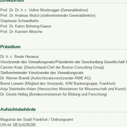
Direktorium
Prof. Dr. Dr. h. c. Volker Mosbrugger (Generaldirektor)
Prof. Dr. Andreas Mulch (stellvertretender Generaldirektor)
Stephanie Schwedhelm
Prof. Dr. Katrin Böhning-Gaese
Prof. Dr. Karsten Wesche
Präsidium
Dr. h. c. Beate Heraeus
Vorsitzende des Verwaltungsrats/Präsidentin der Senckenberg Gesellschaft f
Carsten Kratz (Deutschland-Chef der Boston Consulting Group)
Stellvertretender Vorsitzender des Verwaltungsrats
Dr. Werner Brandt (Aufsichtsratsvorsitzender RWE AG)
Bernd Loewen (Mitglied des Vorstands, KfW Bankengruppe, Frankfurt)
Anja Steinhofer-Adam (Hessisches Ministerium für Wissenschaft und Kunst)
Dr. Gisela Helbig (Bundesministerium für Bildung und Forschung)
Aufsichtsbehörde
Magistrat der Stadt Frankfurt / Ordnungsamt
USt-Id: DE114235295